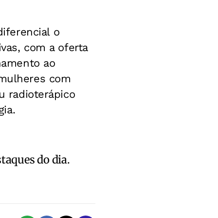
ferencial o
as, com a oferta
hamento ao
s mulheres com
u radioterápico
ia.
staques do dia.