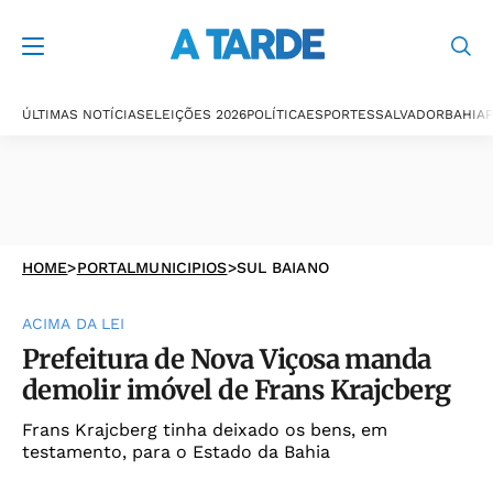
ÚLTIMAS NOTÍCIAS
ELEIÇÕES 2026
POLÍTICA
ESPORTES
SALVADOR
BAHIA
P
HOME
>
PORTALMUNICIPIOS
>
SUL BAIANO
ACIMA DA LEI
Prefeitura de Nova Viçosa manda
demolir imóvel de Frans Krajcberg
Frans Krajcberg tinha deixado os bens, em
testamento, para o Estado da Bahia