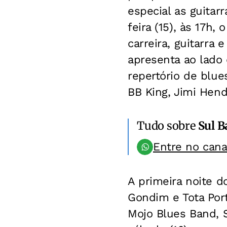
especial as guitarr
feira (15), às 17h
carreira, guitarra e
apresenta ao lado 
repertório de blu
BB King, Jimi Hen
Tudo sobre
Sul B
Entre no can
A primeira noite d
Gondim e Tota Port
Mojo Blues Band, 