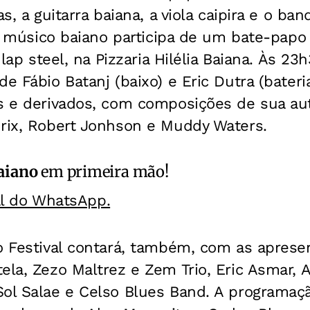
as, a guitarra baiana, a viola caipira e o ba
, o músico baiano participa de um bate-pap
 lap steel, na Pizzaria Hilélia Baiana. Às 23
de Fábio Batanj (baixo) e Eric Dutra (bate
es e derivados, com composições de sua au
drix, Robert Jonhson e Muddy Waters.
aiano
em primeira mão!
al do WhatsApp.
o Festival contará, também, com as aprese
ela, Zezo Maltrez e Zem Trio, Eric Asmar,
Sol Salae e Celso Blues Band. A programaç