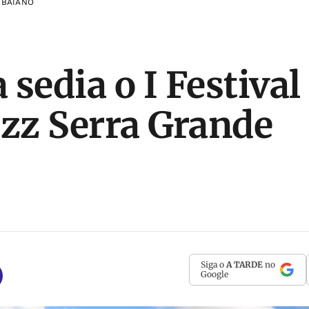
 BAIANO
sedia o I Festival
azz Serra Grande
Siga o
A TARDE
no
Google