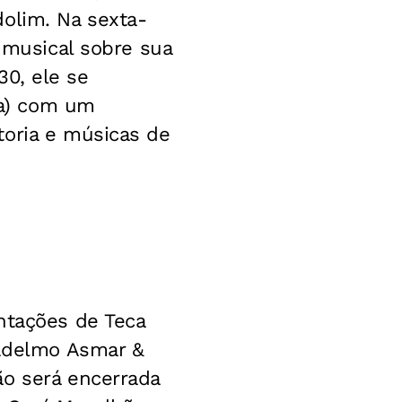
ndolim. Na sexta-
o musical sobre sua
h30, ele se
ria) com um
toria e músicas de
ntações de Teca
 Adelmo Asmar &
ão será encerrada