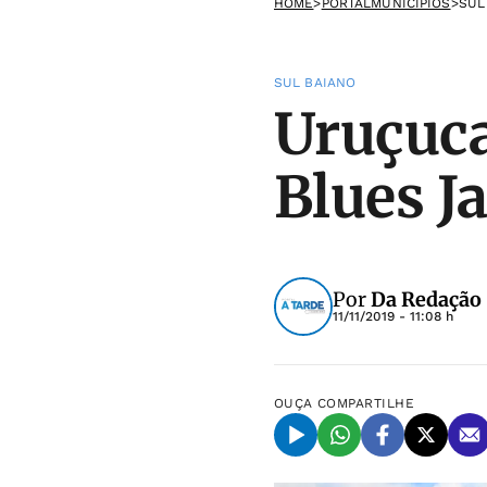
HOME
>
PORTALMUNICIPIOS
>
SUL
SUL BAIANO
Uruçuca 
Blues J
Por
Da Redação
11/11/2019 - 11:08 h
OUÇA
COMPARTILHE