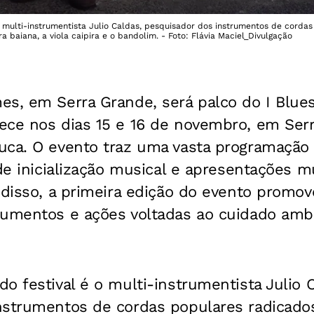
 multi-instrumentista Julio Caldas, pesquisador dos instrumentos de cordas
ra baiana, a viola caipira e o bandolim. - Foto: Flávia Maciel_Divulgação
s, em Serra Grande, será palco do I Blues
ece nos dias 15 e 16 de novembro, em Ser
uca. O evento traz uma vasta programação 
 de inicialização musical e apresentações m
m disso, a primeira edição do evento promo
rumentos e ações voltadas ao cuidado ambi
o festival é o multi-instrumentista Julio 
nstrumentos de cordas populares radicados