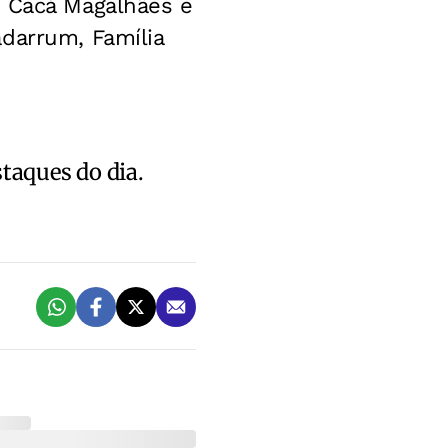
, Cacá Magalhães e
darrum, Família
staques do dia.