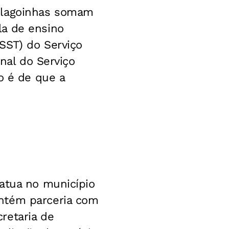
 Alagoinhas somam
la de ensino
SST) do Serviço
onal do Serviço
o é de que a
 atua no município
antém parceria com
retaria de