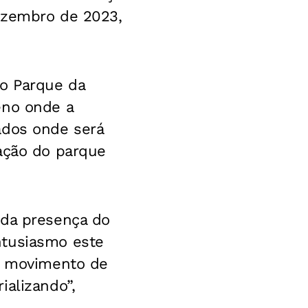
ezembro de 2023,
do Parque da
eno onde a
ados onde será
cação do parque
 da presença do
ntusiasmo este
 o movimento de
ializando”,