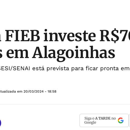
 FIEB investe R$7
s em Alagoinhas
ESI/SENAI está prevista para ficar pronta e
Atualizada em
20/03/2024 - 18:58
Siga o
A TARDE
no
Google