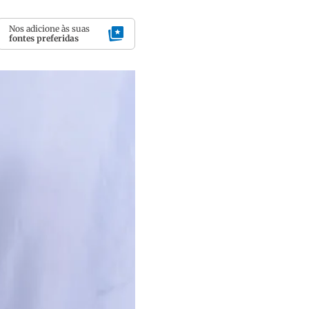
Nos adicione às suas
fontes preferidas