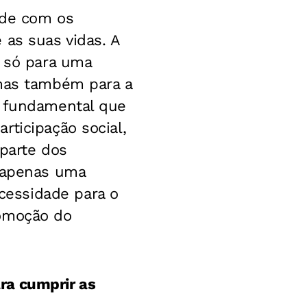
ade com os
 as suas vidas. A
o só para uma
 mas também para a
É fundamental que
rticipação social,
 parte dos
é apenas uma
cessidade para o
romoção do
ra cumprir as