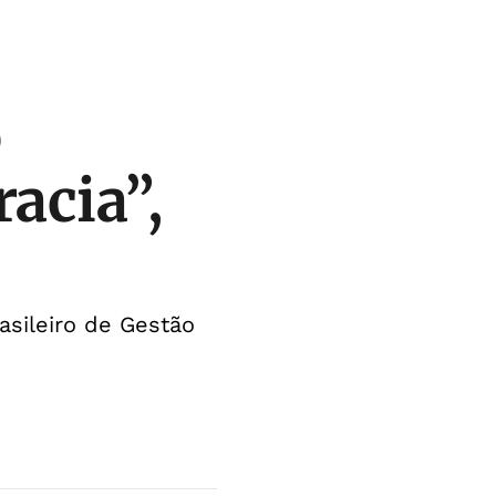
o
acia”,
rasileiro de Gestão