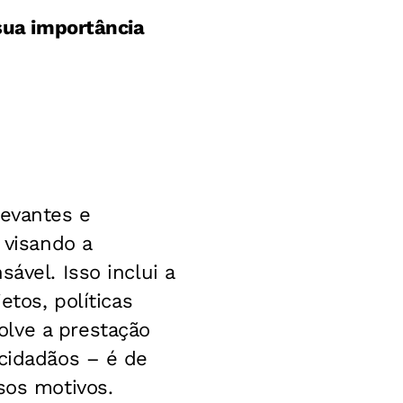
 sua importância
levantes e
 visando a
ável. Isso inclui a
etos, políticas
olve a prestação
 cidadãos – é de
sos motivos.