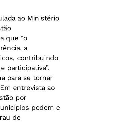
lada ao Ministério
stão
ra que “o
ência, a
icos, contribuindo
 participativa”.
na para se tornar
 Em entrevista ao
stão por
municípios podem e
grau de