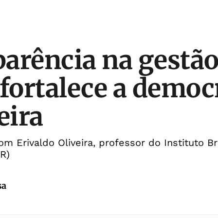
arência na gestã
 fortalece a democr
eira
om Erivaldo Oliveira, professor do Instituto B
R)
sa