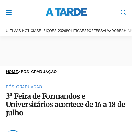
ÚLTIMAS NOTÍCIAS
ELEIÇÕES 2026
POLÍTICA
ESPORTES
SALVADOR
BAHIA
P
HOME
>
PÓS-GRADUAÇÃO
PÓS-GRADUAÇÃO
3ª Feira de Formandos e
Universitários acontece de 16 a 18 de
julho