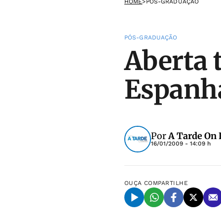
HOME
>
PÓS-GRADUAÇÃO
PÓS-GRADUAÇÃO
Aberta 
Espanha
Por
A Tarde On 
16/01/2009 - 14:09 h
OUÇA
COMPARTILHE