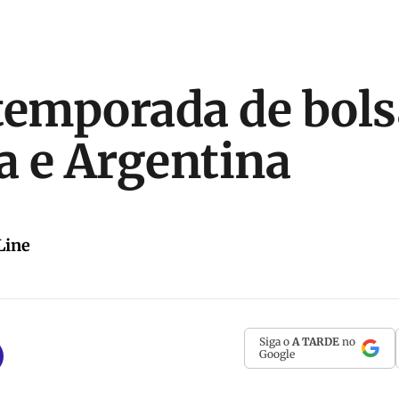
temporada de bols
 e Argentina
Line
Siga o
A TARDE
no
Google