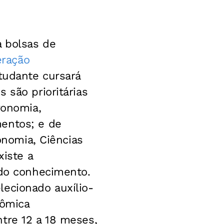
a bolsas de
ração
tudante cursará
 são prioritárias
ronomia,
mentos; e de
onomia, Ciências
xiste a
 do conhecimento.
lecionado auxílio-
nômica
tre 12 a 18 meses,