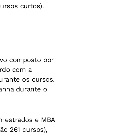
rsos curtos).
ivo composto por
ordo com a
rante os cursos.
panha durante o
 mestrados e MBA
ão 261 cursos),