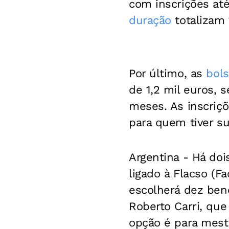
com inscrições até
duração
totalizam 
Por último, as
bol
de 1,2 mil euros, 
meses. As inscriç
para quem tiver su
Argentina -
Há doi
ligado à Flacso (F
escolherá dez bene
Roberto Carri, que
opção é para mes