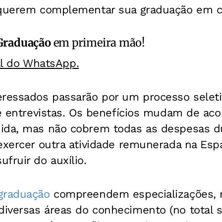
 querem complementar sua graduação em cu
Graduação
em primeira mão!
al do WhatsApp.
eressados passarão por um processo selet
 e entrevistas. Os benefícios mudam de ac
ida, mas não cobrem todas as despesas du
 exercer outra atividade remunerada na Es
fruir do auxílio.
graduação
compreendem especializações,
iversas áreas do conhecimento (no total s