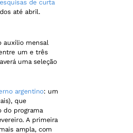
esquisas de curta
os até abril.
auxílio mensal
 entre um e três
haverá uma seleção
erno argentino
: um
ais), que
ro do programa
vereiro. A primeira
 mais ampla, com