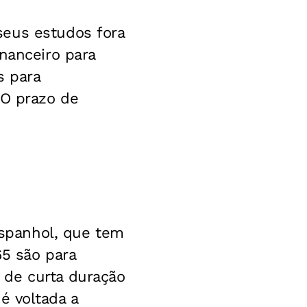
seus estudos fora
nanceiro para
s para
 O prazo de
 espanhol, que tem
65 são para
 de curta duração
é voltada a