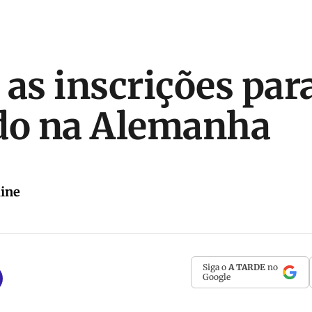
 as inscrições par
do na Alemanha
line
Siga o
A TARDE
no
Google