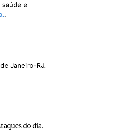
o saúde e
al
.
de Janeiro-RJ.
staques do dia.