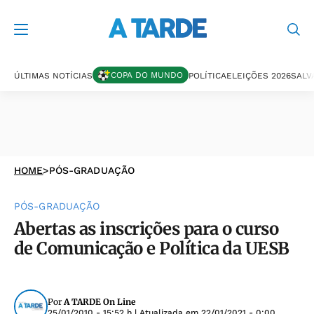
COPA DO MUNDO
ÚLTIMAS NOTÍCIAS
POLÍTICA
ELEIÇÕES 2026
SALV
HOME
>
PÓS-GRADUAÇÃO
PÓS-GRADUAÇÃO
Abertas as inscrições para o curso
de Comunicação e Política da UESB
Por
A TARDE On Line
25/01/2010 - 15:52 h
| Atualizada em
22/01/2021 - 0:00