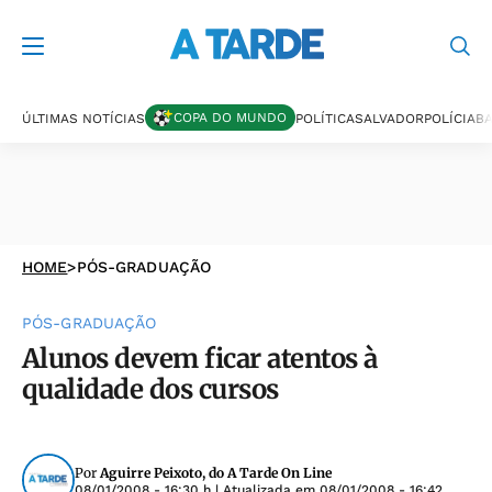
COPA DO MUNDO
ÚLTIMAS NOTÍCIAS
POLÍTICA
SALVADOR
POLÍCIA
BA
HOME
>
PÓS-GRADUAÇÃO
PÓS-GRADUAÇÃO
Alunos devem ficar atentos à
qualidade dos cursos
Por
Aguirre Peixoto, do A Tarde On Line
08/01/2008 - 16:30 h
| Atualizada em
08/01/2008 - 16:42