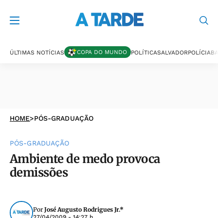
COPA DO MUNDO
ÚLTIMAS NOTÍCIAS
POLÍTICA
SALVADOR
POLÍCIA
BA
HOME
>
PÓS-GRADUAÇÃO
PÓS-GRADUAÇÃO
Ambiente de medo provoca
demissões
Por
José Augusto Rodrigues Jr.*
27/04/2009 - 14:27 h