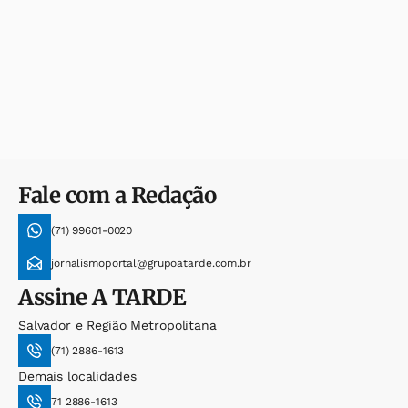
Fale com a Redação
(71) 99601-0020
jornalismoportal@grupoatarde.com.br
Assine
A TARDE
Salvador e Região Metropolitana
(71) 2886-1613
Demais localidades
71 2886-1613