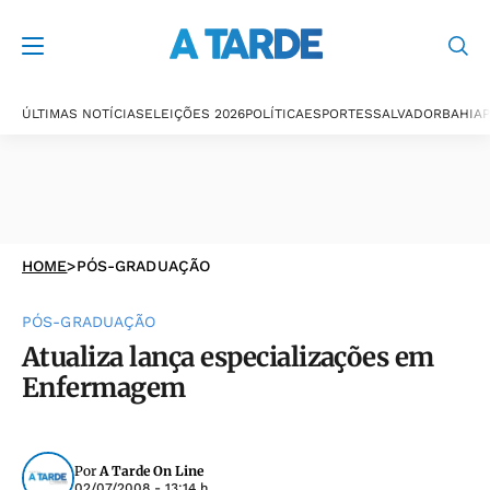
ÚLTIMAS NOTÍCIAS
ELEIÇÕES 2026
POLÍTICA
ESPORTES
SALVADOR
BAHIA
P
HOME
>
PÓS-GRADUAÇÃO
PÓS-GRADUAÇÃO
Atualiza lança especializações em
Enfermagem
Por
A Tarde On Line
02/07/2008 - 13:14 h