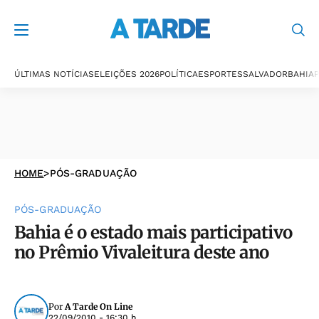
ÚLTIMAS NOTÍCIAS
ELEIÇÕES 2026
POLÍTICA
ESPORTES
SALVADOR
BAHIA
P
HOME
>
PÓS-GRADUAÇÃO
PÓS-GRADUAÇÃO
Bahia é o estado mais participativo
no Prêmio Vivaleitura deste ano
Por
A Tarde On Line
22/09/2010 - 16:30 h