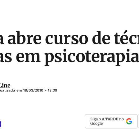
 abre curso de téc
cas em psicoterapi
Line
tualizada em
19/03/2010 - 13:39
Siga o
A TARDE
no
Google