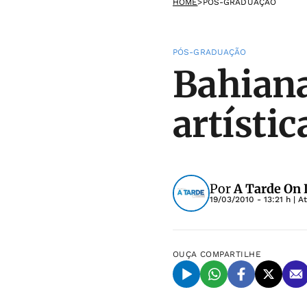
HOME
>
PÓS-GRADUAÇÃO
PÓS-GRADUAÇÃO
Bahiana
artísti
Por
A Tarde On 
19/03/2010 - 13:21 h
| A
OUÇA
COMPARTILHE