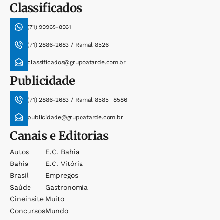
Classificados
(71) 99965-8961
(71) 2886-2683 / Ramal 8526
classificados@grupoatarde.com.br
Publicidade
(71) 2886-2683 / Ramal 8585 | 8586
publicidade@grupoatarde.com.br
Canais e Editorias
Autos
E.c. Bahia
Bahia
E.c. Vitória
Brasil
Empregos
Saúde
Gastronomia
Cineinsite
Muito
Concursos
Mundo