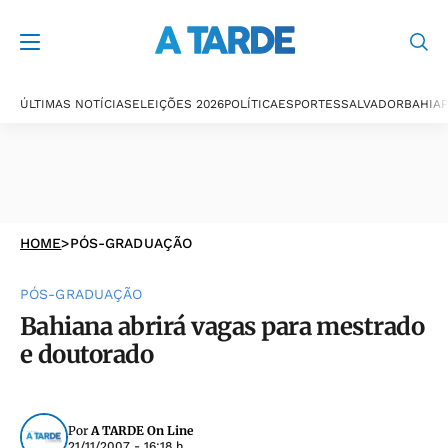
ÚLTIMAS NOTÍCIAS
ELEIÇÕES 2026
POLÍTICA
ESPORTES
SALVADOR
BAHIA
P
HOME
>
PÓS-GRADUAÇÃO
PÓS-GRADUAÇÃO
Bahiana abrirá vagas para mestrado
e doutorado
Por
A TARDE On Line
21/11/2007 - 16:18 h