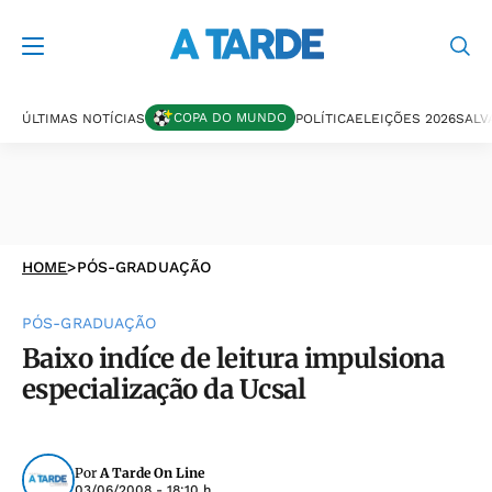
COPA DO MUNDO
ÚLTIMAS NOTÍCIAS
POLÍTICA
ELEIÇÕES 2026
SALV
HOME
>
PÓS-GRADUAÇÃO
PÓS-GRADUAÇÃO
Baixo indíce de leitura impulsiona
especialização da Ucsal
Por
A Tarde On Line
03/06/2008 - 18:10 h