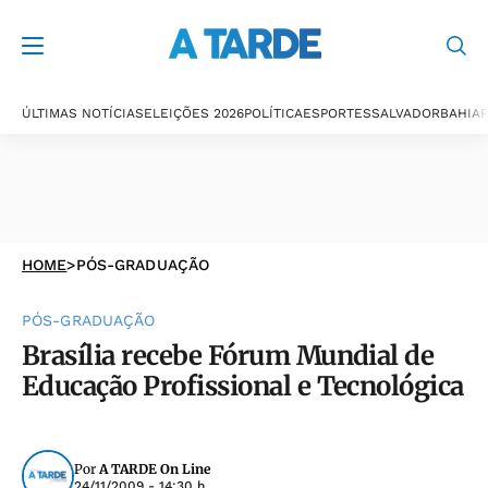
ÚLTIMAS NOTÍCIAS
ELEIÇÕES 2026
POLÍTICA
ESPORTES
SALVADOR
BAHIA
P
HOME
>
PÓS-GRADUAÇÃO
PÓS-GRADUAÇÃO
Brasília recebe Fórum Mundial de
Educação Profissional e Tecnológica
Por
A TARDE On Line
24/11/2009 - 14:30 h