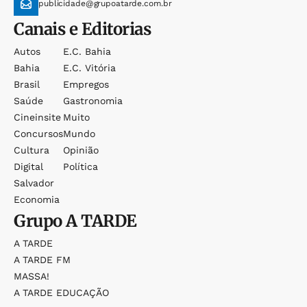
publicidade@grupoatarde.com.br
Canais e Editorias
Autos
E.c. Bahia
Bahia
E.c. Vitória
Brasil
Empregos
Saúde
Gastronomia
Cineinsite
Muito
Concursos
Mundo
Cultura
Opinião
Digital
Política
Salvador
Economia
Grupo
A TARDE
A TARDE
A TARDE FM
MASSA!
A TARDE EDUCAÇÃO