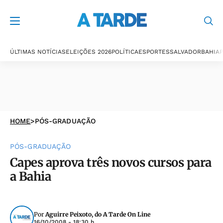
ÚLTIMAS NOTÍCIAS
ELEIÇÕES 2026
POLÍTICA
ESPORTES
SALVADOR
BAHIA
P
HOME
>
PÓS-GRADUAÇÃO
PÓS-GRADUAÇÃO
Capes aprova três novos cursos para
a Bahia
Por
Aguirre Peixoto, do A Tarde On Line
16/10/2008 - 18:30 h