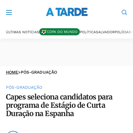
COPA DO MUNDO
ÚLTIMAS NOTÍCIAS
POLÍTICA
SALVADOR
POLÍCIA
BA
HOME
>
PÓS-GRADUAÇÃO
PÓS-GRADUAÇÃO
Capes seleciona candidatos para
programa de Estágio de Curta
Duração na Espanha