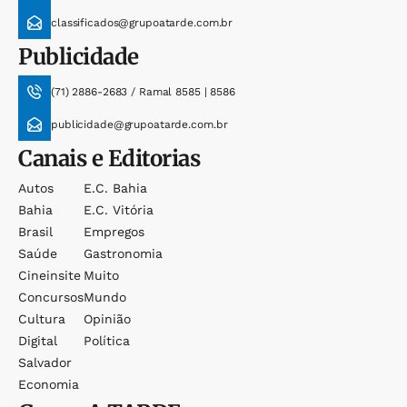
classificados@grupoatarde.com.br
Publicidade
(71) 2886-2683 / Ramal 8585 | 8586
publicidade@grupoatarde.com.br
Canais e Editorias
Autos
E.c. Bahia
Bahia
E.c. Vitória
Brasil
Empregos
Saúde
Gastronomia
Cineinsite
Muito
Concursos
Mundo
Cultura
Opinião
Digital
Política
Salvador
Economia