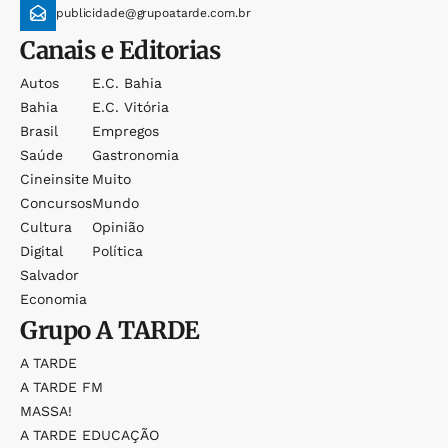
publicidade@grupoatarde.com.br
Canais e Editorias
Autos
E.c. Bahia
Bahia
E.c. Vitória
Brasil
Empregos
Saúde
Gastronomia
Cineinsite
Muito
Concursos
Mundo
Cultura
Opinião
Digital
Política
Salvador
Economia
Grupo
A TARDE
A TARDE
A TARDE FM
MASSA!
A TARDE EDUCAÇÃO