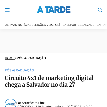
ÚLTIMAS NOTÍCIAS
ELEIÇÕES 2026
POLÍTICA
ESPORTES
SALVADOR
BAHIA
P
HOME
>
PÓS-GRADUAÇÃO
PÓS-GRADUAÇÃO
Circuito 4x1 de marketing digital
chega a Salvador no dia 27
Por
A Tarde On Line
10/11/2010 - 12:19 h
| Atualizada em
22/01/2021 - 0:00