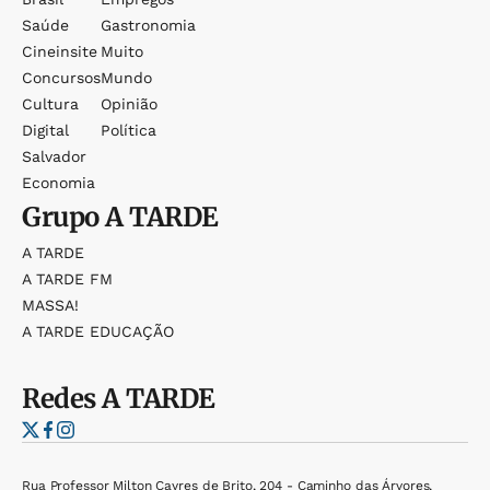
Saúde
Gastronomia
Cineinsite
Muito
Concursos
Mundo
Cultura
Opinião
Digital
Política
Salvador
Economia
Grupo
A TARDE
A TARDE
A TARDE FM
MASSA!
A TARDE EDUCAÇÃO
Redes
A TARDE
Rua Professor Milton Cayres de Brito, 204 - Caminho das Árvores,