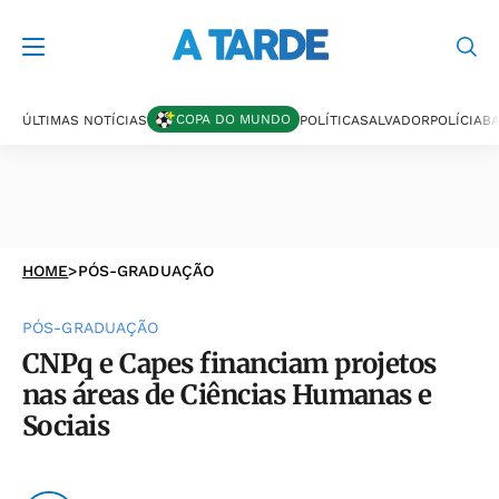
COPA DO MUNDO
ÚLTIMAS NOTÍCIAS
POLÍTICA
SALVADOR
POLÍCIA
BA
HOME
>
PÓS-GRADUAÇÃO
PÓS-GRADUAÇÃO
CNPq e Capes financiam projetos
nas áreas de Ciências Humanas e
Sociais