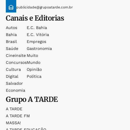
publicidade@grupoatarde.com.br
Canais e Editorias
Autos
E.c. Bahia
Bahia
E.c. Vitória
Brasil
Empregos
Saúde
Gastronomia
Cineinsite
Muito
Concursos
Mundo
Cultura
Opinião
Digital
Política
Salvador
Economia
Grupo
A TARDE
A TARDE
A TARDE FM
MASSA!
A TARDE EDUCAÇÃO