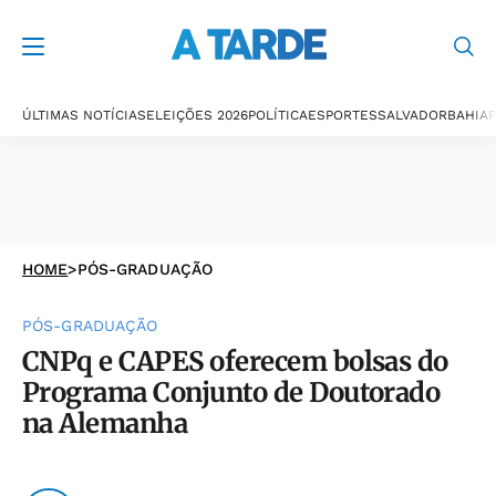
ÚLTIMAS NOTÍCIAS
ELEIÇÕES 2026
POLÍTICA
ESPORTES
SALVADOR
BAHIA
P
HOME
>
PÓS-GRADUAÇÃO
PÓS-GRADUAÇÃO
CNPq e CAPES oferecem bolsas do
Programa Conjunto de Doutorado
na Alemanha