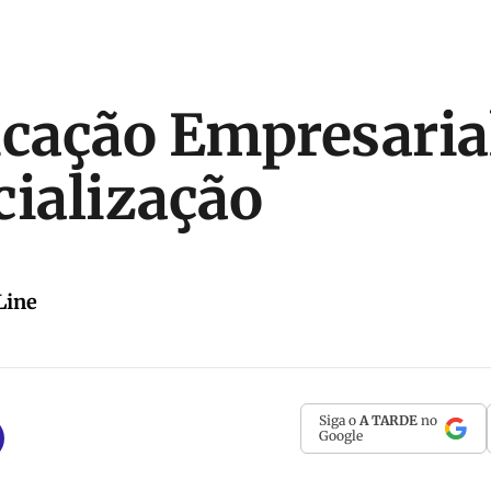
ação Empresarial
cialização
Line
Siga o
A TARDE
no
Google