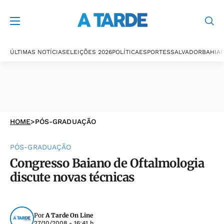
ÚLTIMAS NOTÍCIAS
ELEIÇÕES 2026
POLÍTICA
ESPORTES
SALVADOR
BAHIA
P
HOME
>
PÓS-GRADUAÇÃO
PÓS-GRADUAÇÃO
Congresso Baiano de Oftalmologia
discute novas técnicas
Por
A Tarde On Line
27/10/2008 - 16:41 h