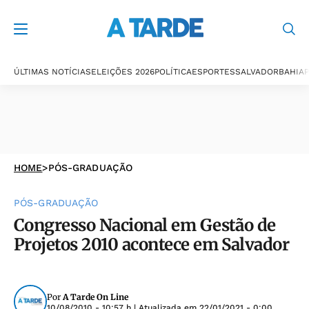
ÚLTIMAS NOTÍCIAS
ELEIÇÕES 2026
POLÍTICA
ESPORTES
SALVADOR
BAHIA
P
HOME
>
PÓS-GRADUAÇÃO
PÓS-GRADUAÇÃO
Congresso Nacional em Gestão de
Projetos 2010 acontece em Salvador
Por
A Tarde On Line
10/08/2010 - 10:57 h
| Atualizada em
22/01/2021 - 0:00