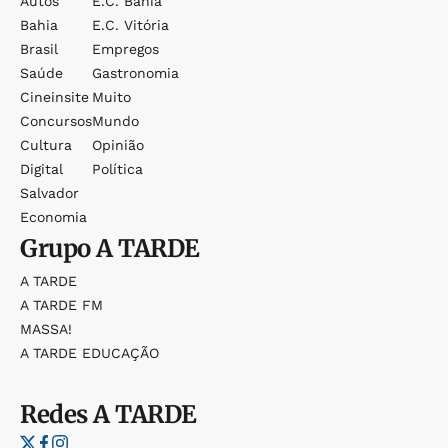
Autos
E.c. Bahia
Bahia
E.c. Vitória
Brasil
Empregos
Saúde
Gastronomia
Cineinsite
Muito
Concursos
Mundo
Cultura
Opinião
Digital
Política
Salvador
Economia
Grupo
A TARDE
A TARDE
A TARDE FM
MASSA!
A TARDE EDUCAÇÃO
Redes
A TARDE