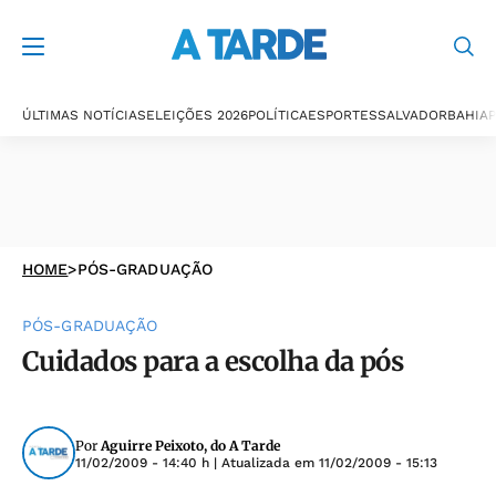
ÚLTIMAS NOTÍCIAS
ELEIÇÕES 2026
POLÍTICA
ESPORTES
SALVADOR
BAHIA
P
HOME
>
PÓS-GRADUAÇÃO
PÓS-GRADUAÇÃO
Cuidados para a escolha da pós
Por
Aguirre Peixoto, do A Tarde
11/02/2009 - 14:40 h
| Atualizada em
11/02/2009 - 15:13