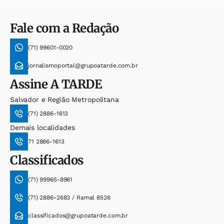
Fale com a Redação
(71) 99601-0020
jornalismoportal@grupoatarde.com.br
Assine
A TARDE
Salvador e Região Metropolitana
(71) 2886-1613
Demais localidades
71 2886-1613
Classificados
(71) 99965-8961
(71) 2886-2683 / Ramal 8526
classificados@grupoatarde.com.br