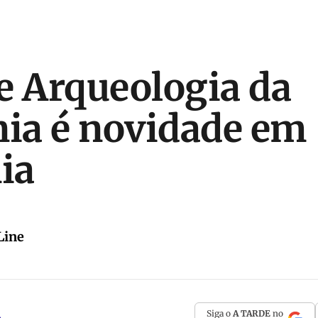
e Arqueologia da
ia é novidade em
ia
Line
Siga o
A TARDE
no