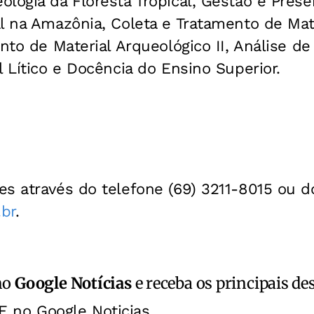
logia da Floresta Tropical, Gestão e Pres
l na Amazônia, Coleta e Tratamento de Mat
ento de Material Arqueológico II, Análise de
l Lítico e Docência do Ensino Superior.
s através do telefone (69) 3211-8015 ou do
br
.
no
Google Notícias
e receba os principais de
E no Google Noticias