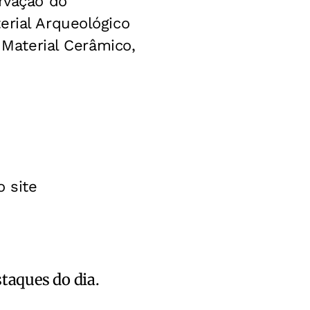
ervação do
erial Arqueológico
 Material Cerâmico,
 site
staques do dia.