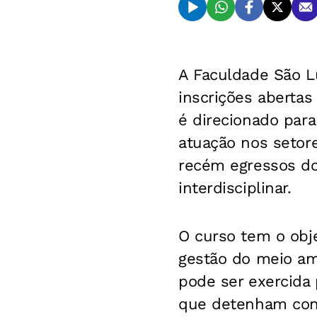
A Faculdade São Lu
inscrições aberta
é direcionado par
atuação nos setore
recém egressos do
interdisciplinar.
O curso tem o obje
gestão do meio am
pode ser exercida 
que detenham conh