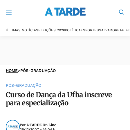
ÚLTIMAS NOTÍCIAS
ELEIÇÕES 2026
POLÍTICA
ESPORTES
SALVADOR
BAHIA
P
HOME
>
PÓS-GRADUAÇÃO
PÓS-GRADUAÇÃO
Curso de Dança da Ufba inscreve
para especialização
Por
A TARDE On Line
26/12/2007 - 16:04 h