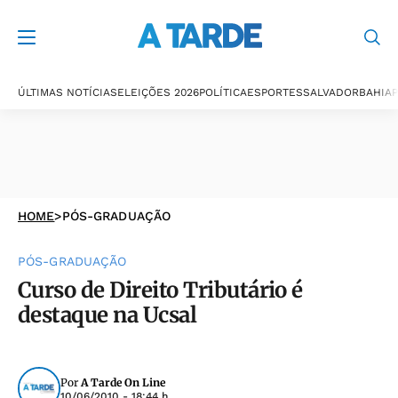
ÚLTIMAS NOTÍCIAS
ELEIÇÕES 2026
POLÍTICA
ESPORTES
SALVADOR
BAHIA
P
HOME
>
PÓS-GRADUAÇÃO
PÓS-GRADUAÇÃO
Curso de Direito Tributário é
destaque na Ucsal
Por
A Tarde On Line
10/06/2010 - 18:44 h