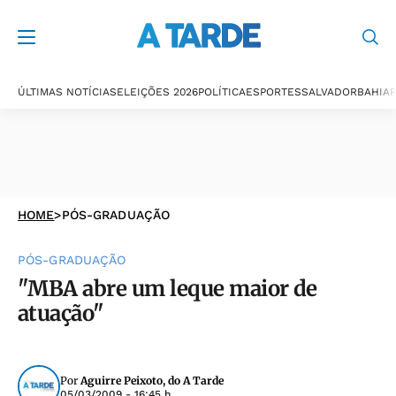
ÚLTIMAS NOTÍCIAS
ELEIÇÕES 2026
POLÍTICA
ESPORTES
SALVADOR
BAHIA
P
HOME
>
PÓS-GRADUAÇÃO
PÓS-GRADUAÇÃO
"MBA abre um leque maior de
atuação"
Por
Aguirre Peixoto, do A Tarde
05/03/2009 - 16:45 h