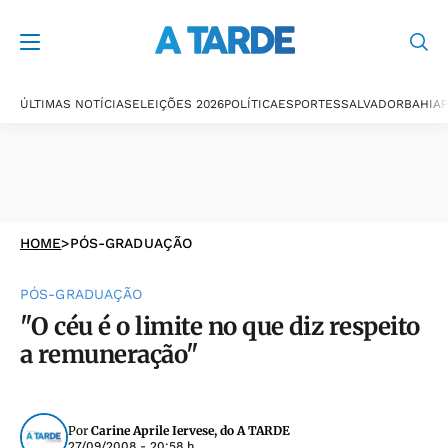
ÚLTIMAS NOTÍCIAS
ELEIÇÕES 2026
POLÍTICA
ESPORTES
SALVADOR
BAHIA
P
HOME
>
PÓS-GRADUAÇÃO
PÓS-GRADUAÇÃO
"O céu é o limite no que diz respeito
a remuneração"
Por
Carine Aprile Iervese, do A TARDE
27/09/2008 - 20:58 h