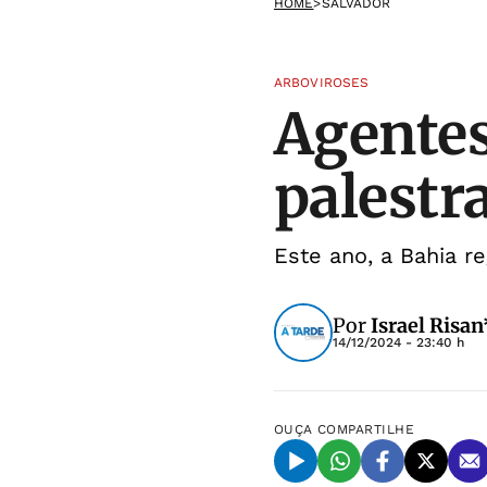
HOME
>
SALVADOR
ARBOVIROSES
Agentes
palestr
Este ano, a Bahia r
Por
Israel Risan
14/12/2024 - 23:40 h
OUÇA
COMPARTILHE