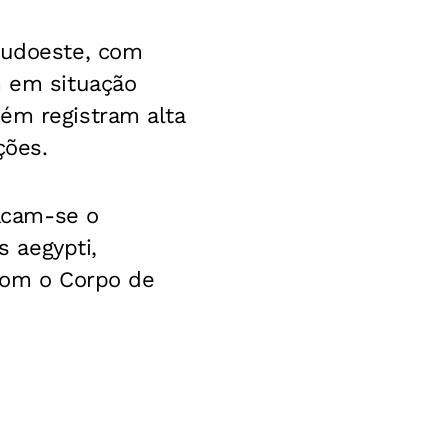
 sudoeste, com
m em situação
ém registram alta
ções.
acam-se o
 aegypti,
 com o Corpo de