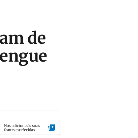
pam de
Dengue
Nos adicione às suas
fontes preferidas