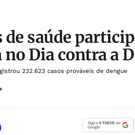
 de saúde partici
a no Dia contra a 
egistrou 232.623 casos prováveis de dengue
*
Siga o
A TARDE
no
Google