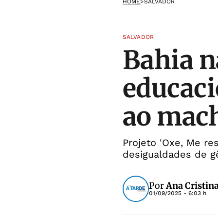
HOME
>
SALVADOR
SALVADOR
Bahia n
educaci
ao mac
Projeto 'Oxe, Me re
desigualdades de g
Por
Ana Cristina
01/09/2025 - 6:03 h