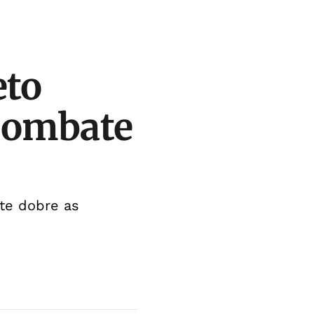
eto
 combate
ate dobre as