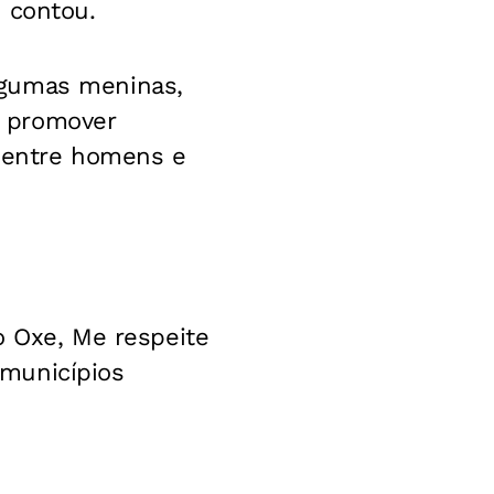
 contou.
lgumas meninas,
 a promover
s entre homens e
o Oxe, Me respeite
municípios