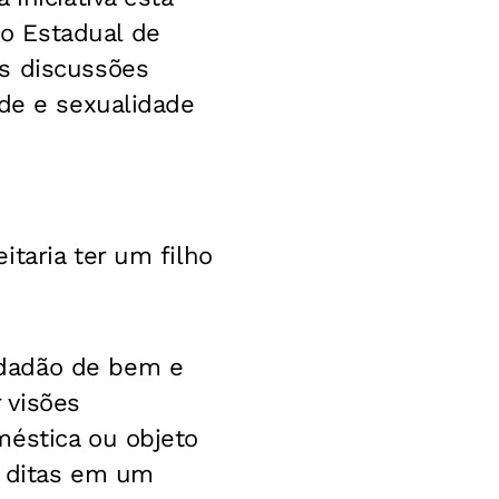
o Estadual de
s discussões
ade e sexualidade
taria ter um filho
idadão de bem e
 visões
méstica ou objeto
o ditas em um