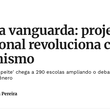
a vanguarda: proj
onal revoluciona
hismo
speite' chega a 290 escolas ampliando o deb
ênero
 Pereira