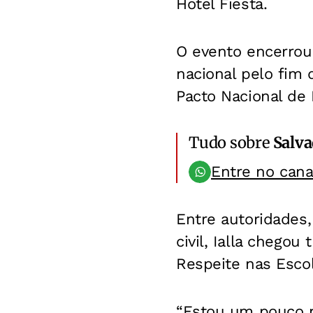
Hotel Fiesta.
O evento encerrou
nacional pelo fim 
Pacto Nacional de 
Tudo sobre
Salv
Entre no can
Entre autoridades,
civil, Ialla chego
Respeite nas Escol
“Estou um pouco ne