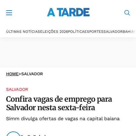
ÚLTIMAS NOTÍCIAS
ELEIÇÕES 2026
POLÍTICA
ESPORTES
SALVADOR
BAHIA
P
HOME
>
SALVADOR
SALVADOR
Confira vagas de emprego para
Salvador nesta sexta-feira
Simm divulga ofertas de vagas na capital baiana