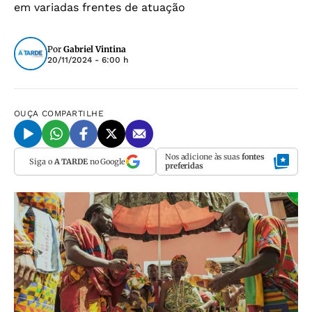
em variadas frentes de atuação
Por
Gabriel Vintina
20/11/2024 - 6:00 h
OUÇA
COMPARTILHE
Nos adicione às suas
fontes
Siga o
A TARDE
no Google
preferidas