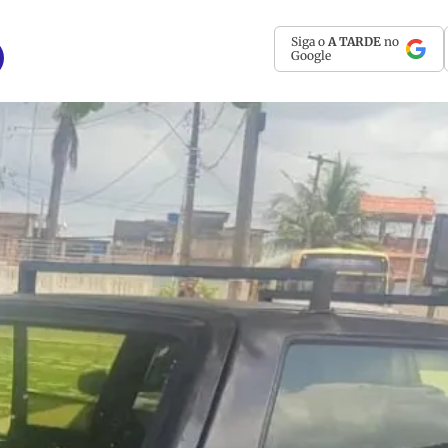
Siga o
A TARDE
no
Google