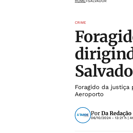
HOME
>
SALVADOR
CRIME
Foragid
dirigin
Salvado
Foragido da justiça
Aeroporto
Por
Da Redação
06/10/2024 - 13:21 h
| A