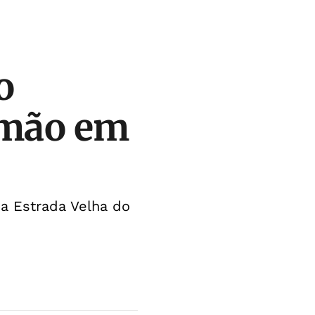
o
amão em
na Estrada Velha do