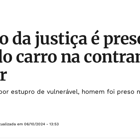
o da justiça é pres
do carro na contr
r
 por estupro de vulnerável, homem foi preso 
tualizada em
06/10/2024 - 13:53