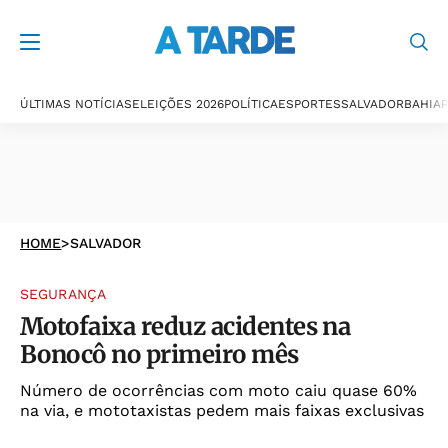
ÚLTIMAS NOTÍCIAS
ELEIÇÕES 2026
POLÍTICA
ESPORTES
SALVADOR
BAHIA
P
HOME
>
SALVADOR
SEGURANÇA
Motofaixa reduz acidentes na
Bonocô no primeiro mês
Número de ocorrências com moto caiu quase 60%
na via, e mototaxistas pedem mais faixas exclusivas