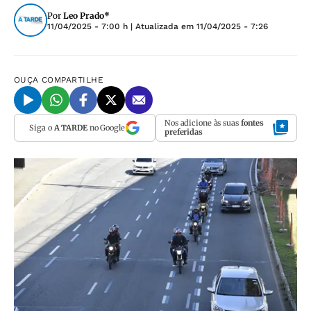
Por
Leo Prado*
11/04/2025 - 7:00 h
| Atualizada em
11/04/2025 - 7:26
OUÇA
COMPARTILHE
Nos adicione às suas
fontes
Siga o
A TARDE
no Google
preferidas