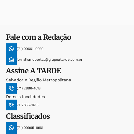
Fale com a Redação
(71) 99601-0020
jornalismoportal@grupoatarde.com.br
Assine
A TARDE
Salvador e Região Metropolitana
(71) 2886-1613
Demais localidades
71 2886-1613
Classificados
(71) 99965-8961