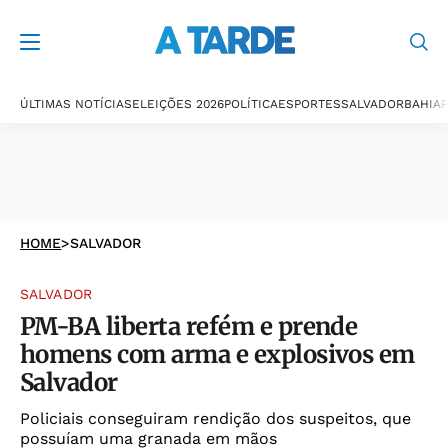
ÚLTIMAS NOTÍCIAS
ELEIÇÕES 2026
POLÍTICA
ESPORTES
SALVADOR
BAHIA
P
HOME
>
SALVADOR
SALVADOR
PM-BA liberta refém e prende
homens com arma e explosivos em
Salvador
Policiais conseguiram rendição dos suspeitos, que
possuíam uma granada em mãos