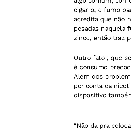
algo comum, confo
cigarro, o fumo pa
acredita que não h
pesadas naquela f
zinco, então traz
Outro fator, que s
é consumo precoce
Além dos problema
por conta da nicot
dispositivo també
“Não dá pra coloc