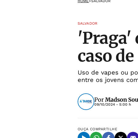
HOME
>
SALVADOR
SALVADOR
'Praga' 
caso de
Uso de vapes ou pod
entre os jovens com
Por
Madson So
09/10/2024 - 5:00 h
OUÇA
COMPARTILHE