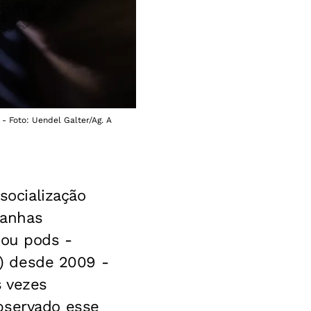
- Foto: Uendel Galter/Ag. A
socialização
panhas
 ou pods -
sa) desde 2009 -
s vezes
bservado esse