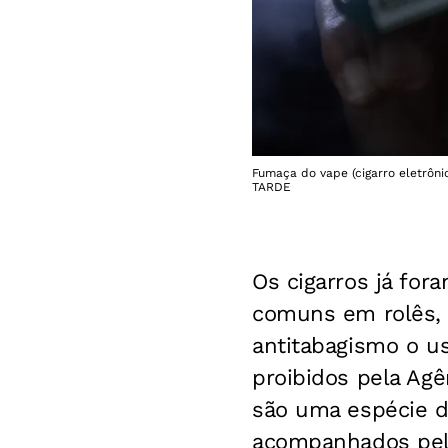
Fumaça do vape (cigarro eletrôni
TARDE
Os cigarros já for
comuns em rolês,
antitabagismo o us
proibidos pela Agê
são uma espécie d
acompanhados pelo