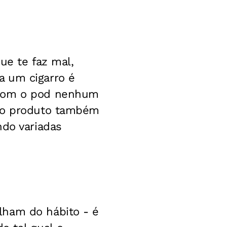
ue te faz mal,
a um cigarro é
 com o pod nenhum
 ao produto também
ndo variadas
lham do hábito - é