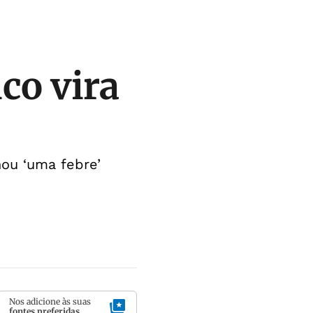
ico vira
nou ‘uma febre’
Nos adicione às suas
fontes preferidas