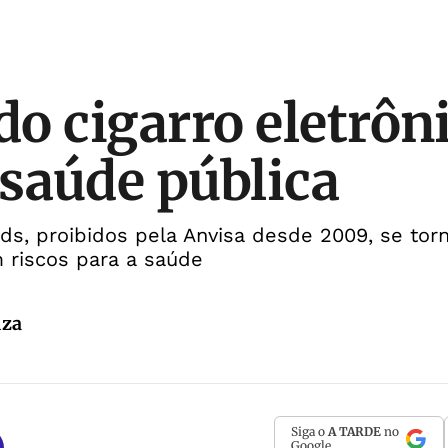
do cigarro eletrôn
 saúde pública
s, proibidos pela Anvisa desde 2009, se tor
 riscos para a saúde
uza
Siga o
A TARDE
no
Google