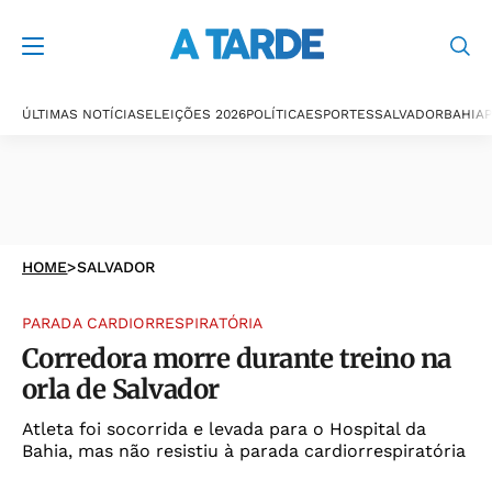
ÚLTIMAS NOTÍCIAS
ELEIÇÕES 2026
POLÍTICA
ESPORTES
SALVADOR
BAHIA
P
HOME
>
SALVADOR
PARADA CARDIORRESPIRATÓRIA
Corredora morre durante treino na
orla de Salvador
Atleta foi socorrida e levada para o Hospital da
Bahia, mas não resistiu à parada cardiorrespiratória