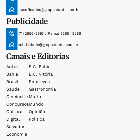
classificados@grupoatarde.com.br
Publicidade
(71) 2886-2683 / Ramal 8585 | 8586
publicidade@grupoatarde.com.br
Canais e Editorias
Autos
E.c. Bahia
Bahia
E.c. Vitória
Brasil
Empregos
Saúde
Gastronomia
Cineinsite
Muito
Concursos
Mundo
Cultura
Opinião
Digital
Política
Salvador
Economia