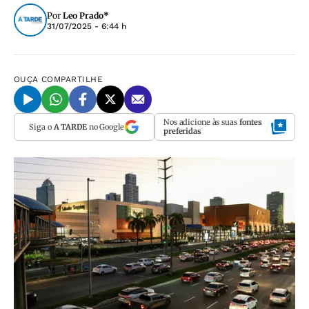
Por
Leo Prado*
31/07/2025 - 6:44 h
OUÇA
COMPARTILHE
Nos adicione às suas
fontes
Siga o
A TARDE
no Google
preferidas