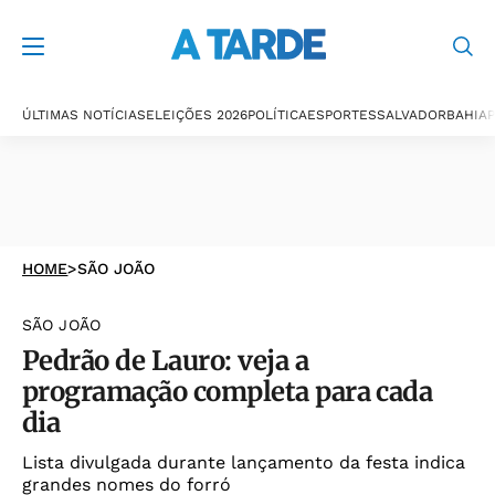
ÚLTIMAS NOTÍCIAS
ELEIÇÕES 2026
POLÍTICA
ESPORTES
SALVADOR
BAHIA
P
HOME
>
SÃO JOÃO
SÃO JOÃO
Pedrão de Lauro: veja a
programação completa para cada
dia
Lista divulgada durante lançamento da festa indica
grandes nomes do forró