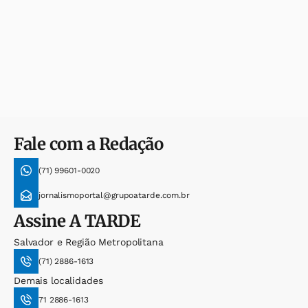
Fale com a Redação
(71) 99601-0020
jornalismoportal@grupoatarde.com.br
Assine
A TARDE
Salvador e Região Metropolitana
(71) 2886-1613
Demais localidades
71 2886-1613