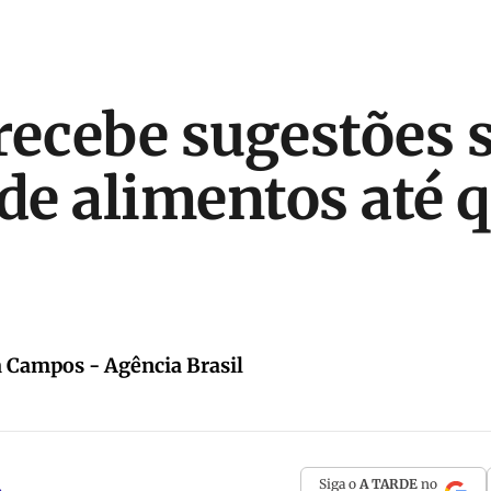
recebe sugestões 
 de alimentos até 
a Campos - Agência Brasil
Siga o
A TARDE
no