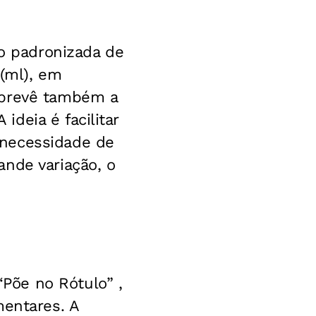
ão padronizada de
 (ml), em
 prevê também a
deia é facilitar
 necessidade de
nde variação, o
Põe no Rótulo” ,
mentares. A