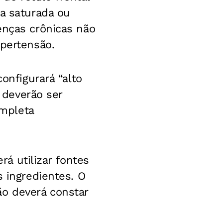
ra saturada ou
enças crônicas não
ipertensão.
onfigurará “alto
, deverão ser
mpleta
rá utilizar fontes
s ingredientes. O
o deverá constar