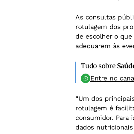
As consultas públ
rotulagem dos pro
de escolher o que 
adequarem às eve
Tudo sobre
Saúd
Entre no can
“Um dos principais
rotulagem é facili
consumidor. Para is
dados nutricionais