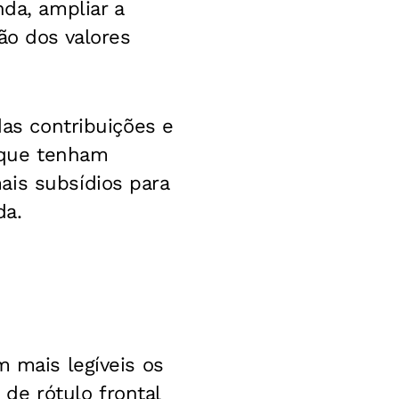
nda, ampliar a
ão dos valores
das contribuições e
 que tenham
ais subsídios para
da.
m mais legíveis os
de rótulo frontal