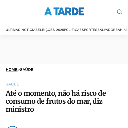
ÚLTIMAS NOTÍCIAS
ELEIÇÕES 2026
POLÍTICA
ESPORTES
SALVADOR
BAHIA
P
HOME
>
SAÚDE
SAÚDE
Até o momento, não há risco de
consumo de frutos do mar, diz
ministro