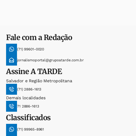
Fale com a Redação
(71) 99601-0020
jornalismoportal@grupoatarde.com.br
Assine
A TARDE
Salvador e Região Metropolitana
(71) 2886-1613
Demais localidades
71 2886-1613
Classificados
(71) 99965-8961