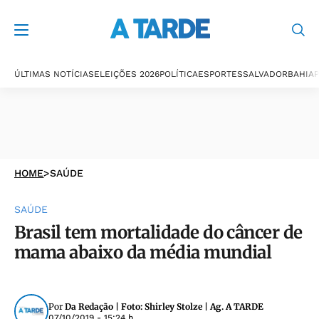
ÚLTIMAS NOTÍCIAS
ELEIÇÕES 2026
POLÍTICA
ESPORTES
SALVADOR
BAHIA
P
HOME
>
SAÚDE
SAÚDE
Brasil tem mortalidade do câncer de
mama abaixo da média mundial
Por
Da Redação | Foto: Shirley Stolze | Ag. A TARDE
07/10/2019 - 15:24 h