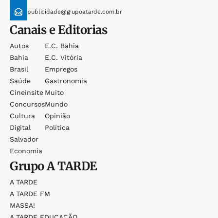
publicidade@grupoatarde.com.br
Canais e Editorias
Autos
E.c. Bahia
Bahia
E.c. Vitória
Brasil
Empregos
Saúde
Gastronomia
Cineinsite
Muito
Concursos
Mundo
Cultura
Opinião
Digital
Política
Salvador
Economia
Grupo
A TARDE
A TARDE
A TARDE FM
MASSA!
A TARDE EDUCAÇÃO