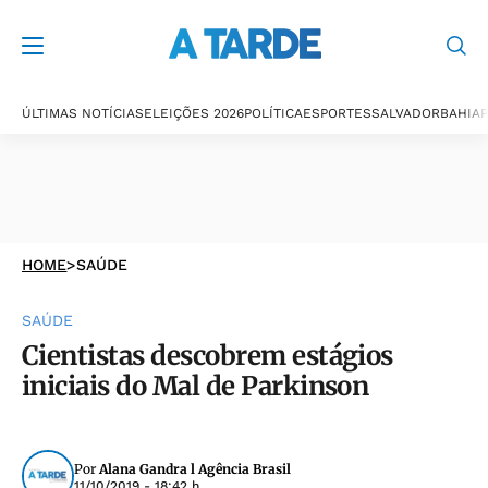
ÚLTIMAS NOTÍCIAS
ELEIÇÕES 2026
POLÍTICA
ESPORTES
SALVADOR
BAHIA
P
HOME
>
SAÚDE
SAÚDE
Cientistas descobrem estágios
iniciais do Mal de Parkinson
Por
Alana Gandra l Agência Brasil
11/10/2019 - 18:42 h