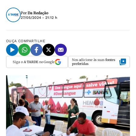
Por
Da Redação
27/05/2024 - 21:12 h
OUÇA
COMPARTILHE
Nos adicione às suas
fontes
Siga o
A TARDE
no Google
preferidas