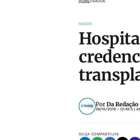
HOME
>
SAÚDE
SAÚDE
Hospita
credenc
transpl
Por
Da Redação
26/10/2019 - 13:49 h
| A
OUÇA
COMPARTILHE