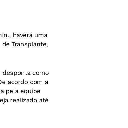
in., haverá uma
 de Transplante,
ão desponta como
 De acordo com a
ca pela equipe
eja realizado até