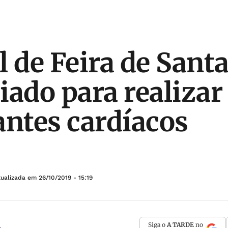
l de Feira de Sant
iado para realizar
antes cardíacos
tualizada em
26/10/2019 - 15:19
Siga o
A TARDE
no