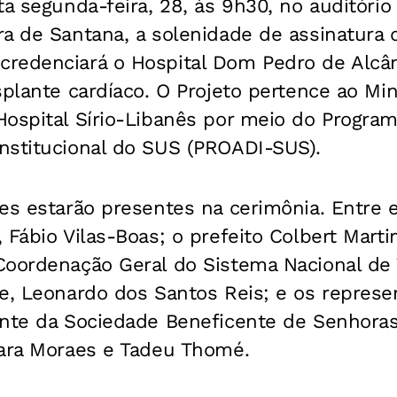
ta segunda-feira, 28, às 9h30, no auditório
ra de Santana, a solenidade de assinatura
redenciará o Hospital Dom Pedro de Alcân
splante cardíaco. O Projeto pertence ao Min
Hospital Sírio-Libanês por meio do Progra
nstitucional do SUS (PROADI-SUS).
es estarão presentes na cerimônia. Entre e
 Fábio Vilas-Boas; o prefeito Colbert Marti
Coordenação Geral do Sistema Nacional de
e, Leonardo dos Santos Reis; e os represe
nte da Sociedade Beneficente de Senhoras 
Lara Moraes e Tadeu Thomé.