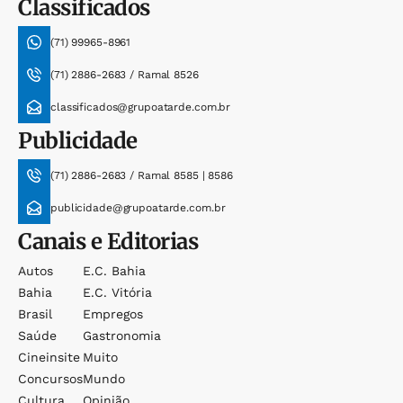
Classificados
(71) 99965-8961
(71) 2886-2683 / Ramal 8526
classificados@grupoatarde.com.br
Publicidade
(71) 2886-2683 / Ramal 8585 | 8586
publicidade@grupoatarde.com.br
Canais e Editorias
Autos
E.c. Bahia
Bahia
E.c. Vitória
Brasil
Empregos
Saúde
Gastronomia
Cineinsite
Muito
Concursos
Mundo
Cultura
Opinião