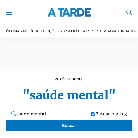
Últimas notícias
ÚLTIMAS NOTÍCIAS
ELEIÇÕES 2026
POLÍTICA
ESPORTES
SALVADOR
BAHIA
P
VOCÊ BUSCOU:
"saúde mental"
Buscar por tag
Buscar